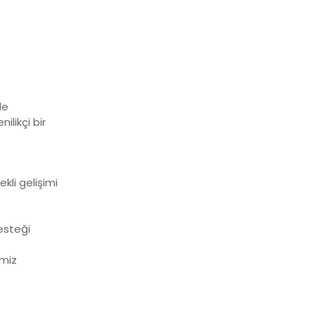
le
ilikçi bir
kli gelişimi
esteği
imiz