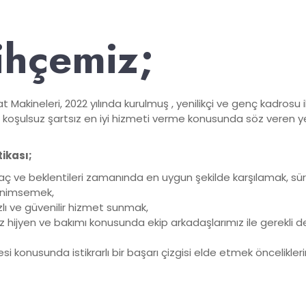
ihçemiz;
Makineleri, 2022 yılında kurulmuş , yenilikçi ve genç kadrosu i
 koşulsuz şartsız en iyi hizmeti verme konusunda söz veren yen
tikası;
yaç ve beklentileri zamanında en uygun şekilde karşılamak, süre
benimsemek,
zlı ve güvenilir hizmet sunmak,
z hijyen ve bakımı konusunda ekip arkadaşlarımız ile gerekli d
si konusunda istikrarlı bir başarı çizgisi elde etmek öncelikler