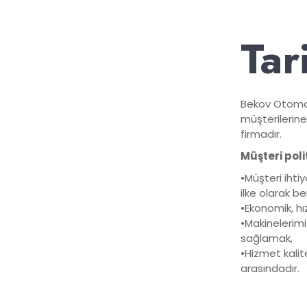
Tar
Bekov Otomat 
müşterilerine
firmadır.
Müşteri poli
•Müşteri ihti
ilke olarak 
•Ekonomik, hı
•Makinelerimi
sağlamak,
•Hizmet kalite
arasındadır.