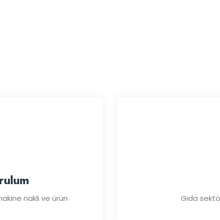
Hizmetlerimiz
urulum
akine nakli ve ürün
Gıda sektör