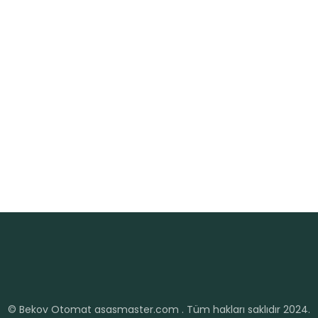
© Bekov Otomat
asasmaster.com
. Tüm hakları saklıdır 2024.