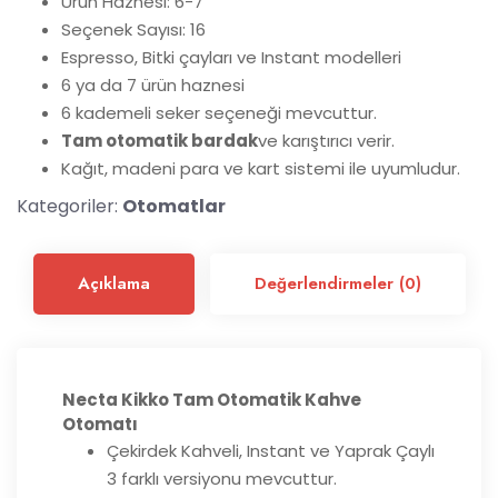
Ürün Haznesi: 6-7
Seçenek Sayısı: 16
Espresso, Bitki çayları ve Instant modelleri
6 ya da 7 ürün haznesi
6 kademeli seker seçeneği mevcuttur.
Tam otomatik bardak
ve karıştırıcı verir.
Kağıt, madeni para ve kart sistemi ile uyumludur.
Kategoriler:
Otomatlar
Açıklama
Değerlendirmeler (0)
Necta Kikko Tam Otomatik Kahve
Otomatı
Çekirdek Kahveli, Instant ve Yaprak Çaylı
3 farklı versiyonu mevcuttur.