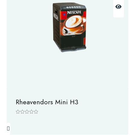
Rheavendors Mini H3
5
ü
z
e
r