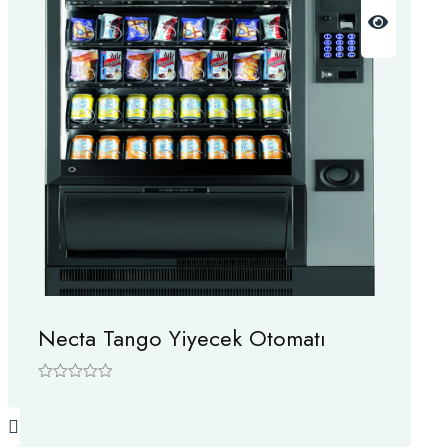
Necta Tango Yiyecek Otomatı
5
ü
z
e
r