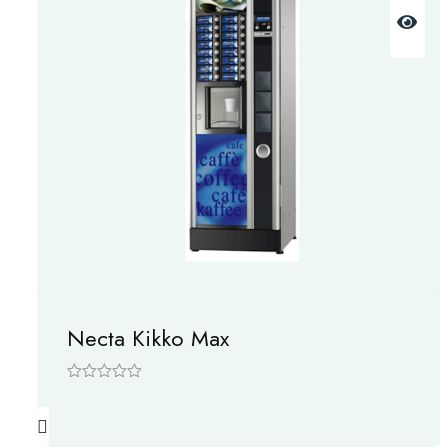
Necta Kikko Max
5
ü
z
e
r